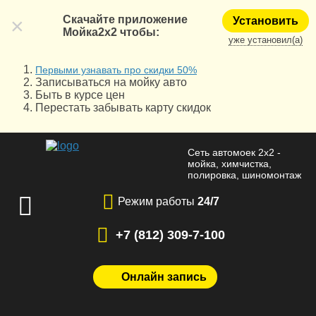
×
Скачайте приложение
Установить
Мойка2х2 чтобы:
уже установил(а)
Первыми узнавать про скидки 50%
Записываться на мойку авто
Быть в курсе цен
Перестать забывать карту скидок
Сеть автомоек 2x2 -
мойка, химчистка,
полировка, шиномонтаж
Режим работы
24/7
+7 (812) 309-7-100
Онлайн запись